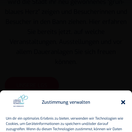
wird die Stadt ihr neu gewonnenes “grün-
blaues Herz” zeigen und Besucherinnen und
Besucher in den Bann ziehen. Hier erfahren
Sie bereits jetzt, auf welche
Veranstaltungen, Ausstellungen und vor
allem Daueranlagen Sie sich freuen
können.
UNSERE LGS
Zustimmung verwalten
Um dir ein optimales Erlebnis zu bieten, verwenden wir Technologien wie
Cookies, um Geräteinformationen zu speichern und/oder darauf
zuzugreifen. Wenn du diesen Technologien zustimmst, können wir Daten