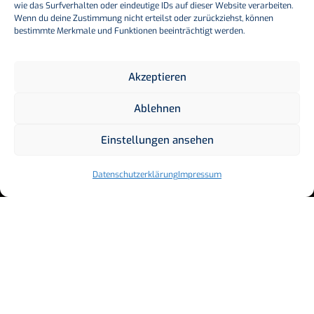
wie das Surfverhalten oder eindeutige IDs auf dieser Website verarbeiten.
Wenn du deine Zustimmung nicht erteilst oder zurückziehst, können
ALLE
bestimmte Merkmale und Funktionen beeinträchtigt werden.
FÜR EINEN
Akzeptieren
Ablehnen
Die LandesgartenSCHAU Bad Windsheim ist
Einstellungen ansehen
eine Veranstaltung für alle. Und sie lebt vom
Engagement der einzelnen. Werden Sie
Datenschutzerklärung
Impressum
selbst aktiv und melden Sie sich heute noch
für das Ehrenamt der Landesgartenschau
und gestalten Sie den Sommer 2027 aktiv
mit.
EHRENAMT