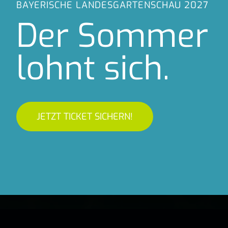
BAYERISCHE LANDESGARTENSCHAU 2027
BAYERISCHE LANDESGARTENSCHAU 2027
Der Sommer
Der Sommer
lohnt sich.
lohnt sich.
JETZT TICKET SICHERN!
JETZT TICKET SICHERN!