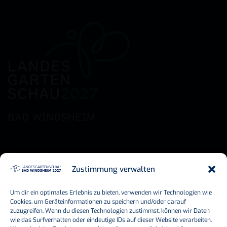
Kontakt
Zustimmung verwalten
Bayerische Landesgartenschau
Um dir ein optimales Erlebnis zu bieten, verwenden wir Technologien wie
Bad Windsheim 2027 GmbH
Cookies, um Geräteinformationen zu speichern und/oder darauf
zuzugreifen. Wenn du diesen Technologien zustimmst, können wir Daten
Erkenbrechtallee 19
wie das Surfverhalten oder eindeutige IDs auf dieser Website verarbeiten.