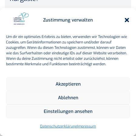
Zustimmung verwalten
Um dir ein optimales Erlebnis zu bieten, verwenden wir Technologien wie
Ermäßigungen und Stichtag
Cookies, um Geräteinformationen zu speichern und/oder darauf
zuzugreifen. Wenn du diesen Technologien zustimmst, können wir Daten
wie das Surfverhalten oder eindeutige IDs auf dieser Website verarbeiten.
Wenn du deine Zustimmung nicht erteilst oder zurückziehst, können
bestimmte Merkmale und Funktionen beeinträchtigt werden.
Was kostet der Eintritt für Kinder?
Akzeptieren
Für welche Personengruppen gibt es
Ablehnen
ermäßigten Eintritt?
Einstellungen ansehen
Datenschutzerklärung
Impressum
Welcher Stichtag gilt für Alter und