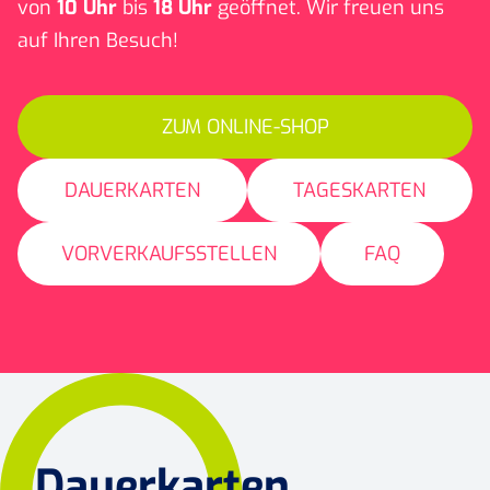
von
10 Uhr
bis
18 Uhr
geöffnet. Wir freuen uns
auf Ihren Besuch!
ZUM ONLINE-SHOP
DAUERKARTEN
TAGESKARTEN
VORVERKAUFSSTELLEN
FAQ
Dauerkarten