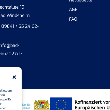
Nettiquette
echtallee 19
AGB
Bad Windsheim
FAQ
: 09841 / 65 24 62-
 info@bad-
eim2027.de
okies, um
esen
utige IDs
er
erden.