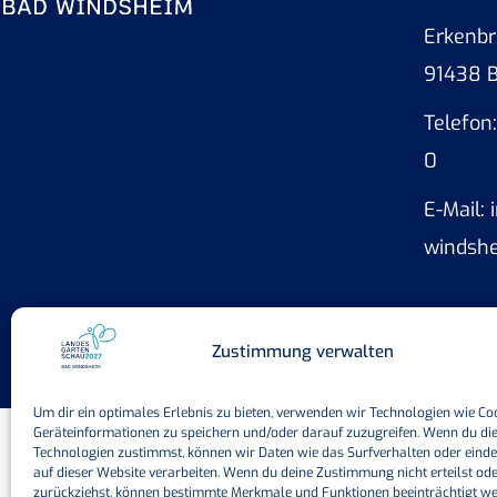
Erkenbr
91438 
Telefon
0
E-Mail:
windsh
Zustimmung verwalten
Um dir ein optimales Erlebnis zu bieten, verwenden wir Technologien wie Co
Geräteinformationen zu speichern und/oder darauf zuzugreifen. Wenn du di
Technologien zustimmst, können wir Daten wie das Surfverhalten oder einde
auf dieser Website verarbeiten. Wenn du deine Zustimmung nicht erteilst od
zurückziehst, können bestimmte Merkmale und Funktionen beeinträchtigt w