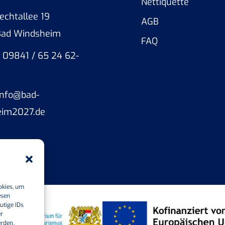
Nettiquette
echtallee 19
AGB
Bad Windsheim
FAQ
: 09841 / 65 24 62-
 info@bad-
eim2027.de
okies, um
esen
utige IDs
er
erden.