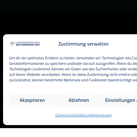
Zustimmung verwalten
Konta
Um dir ein optimales Erlebnis zu bieten, verwenden wir Technologien wie Co
Geräteinformationen zu speichern und/oder darauf zuzugreifen. Wenn du di
Bayeris
Technologien zustimmst, können wir Daten wie das Surfverhalten oder einde
auf dieser Website verarbeiten. Wenn du deine Zustimmung nicht erteilst od
Landes
zurückziehst, können bestimmte Merkmale und Funktionen beeinträchtigt w
Bad Wi
GmbH
Akzeptieren
Ablehnen
Einstellungen
Erkenbr
Datenschutzerklärung
Impressum
91438 
Telefon