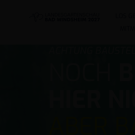
LOS G
MIT
ACHTUNG BAUSTE
NOCH
B
HIER N
ABER B